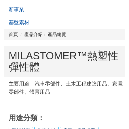
新事業
基盤素材
首頁
產品介紹
產品總覽
MILASTOMER™熱塑性
彈性體
主要用途：汽車零部件、土木工程建築用品、家電
零部件、體育用品
用途分類：