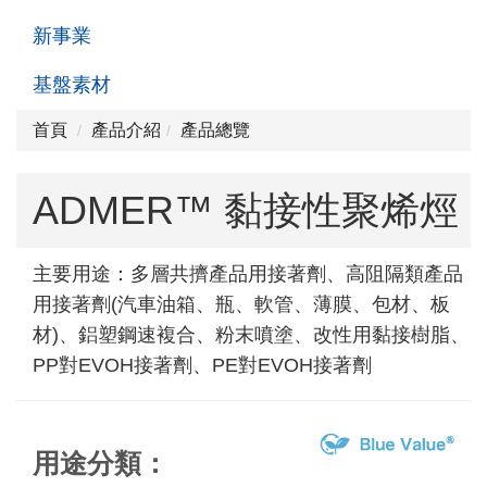
新事業
基盤素材
首頁
產品介紹
產品總覽
ADMER™ 黏接性聚烯烴
主要用途：多層共擠產品用接著劑、高阻隔類產品
用接著劑(汽車油箱、瓶、軟管、薄膜、包材、板
材)、鋁塑鋼速複合、粉末噴塗、改性用黏接樹脂、
PP對EVOH接著劑、PE對EVOH接著劑
用途分類：