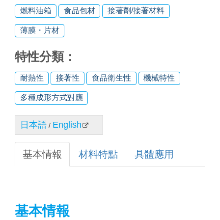
燃料油箱
食品包材
接著劑/接著材料
薄膜・片材
特性分類：
耐熱性
接著性
食品衛生性
機械特性
多種成形方式對應
日本語
English
/
基本情報
材料特點
具體應用
基本情報