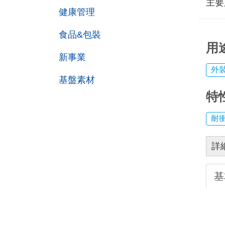
主要
健康管理
食品&包裝
用
新事業
外
基盤素材
特
耐
詳
基