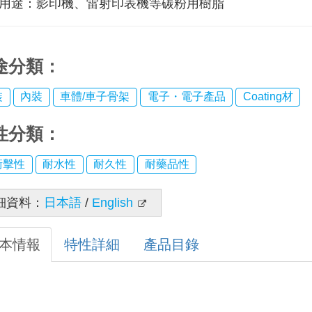
用途：影印機、雷射印表機等碳粉用樹脂
途分類：
裝
內裝
車體/車子骨架
電子・電子產品
Coating材
性分類：
衝擊性
耐水性
耐久性
耐藥品性
細資料：
日本語
/
English
本情報
特性詳細
產品目錄