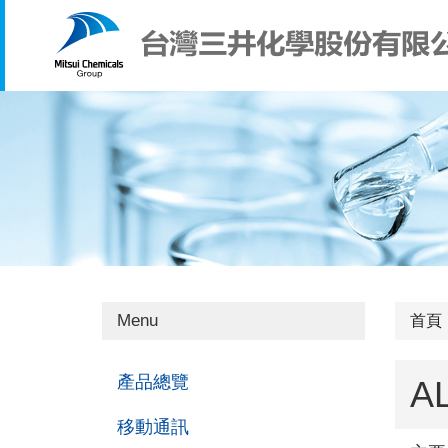
Menu
首頁
產品總覽
A
移動通訊