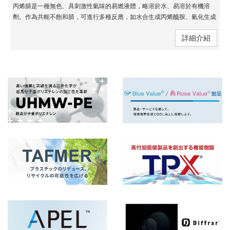
丙烯腈是一種無色、具刺激性氣味的易燃液體，略溶於水、易溶於有機溶
劑。作為共軛不飽和腈，可進行多種反應，如水合生成丙烯醯胺、氫化生成
丙胺、電解偶聯製己二腈，並用於合成樹脂、纖維及氰乙基化試劑。
詳細介紹