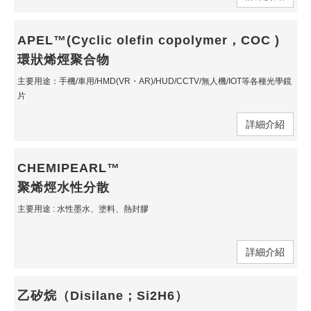
APEL™(Cyclic olefin copolymer，COC )
環狀烯烴聚合物
主要用途：手機/車用/HMD(VR・AR)/HUD/CCTV/無人機/IOT等各種光學鏡
片
詳細介紹
CHEMIPEARL™
聚烯烴水性分散
主要用途 : 水性墨水、塗料、熱封膠
詳細介紹
乙矽烷（Disilane；Si2H6）