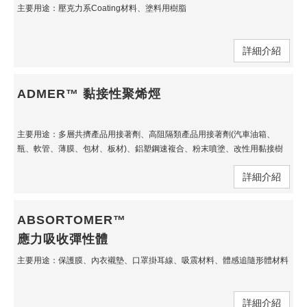
主要用途：壓克力系Coating材料、塗料用樹脂
詳細介紹
ADMER™ 黏接性聚烯烴
主要用途：多層共擠產品用接著劑、高阻隔類產品用接著劑(汽車油箱、
瓶、軟管、薄膜、包材、板材)、鋁塑鋼速複合、粉末噴塗、改性用黏接樹
脂、PP對EVOH接著劑、PE對EVOH接著劑
詳細介紹
ABSORTOMER™
應力吸收彈性體
主要用途：保護膜、內衣襯墊、口罩掛耳線、吸震材料、體感追隨形體材料
詳細介紹