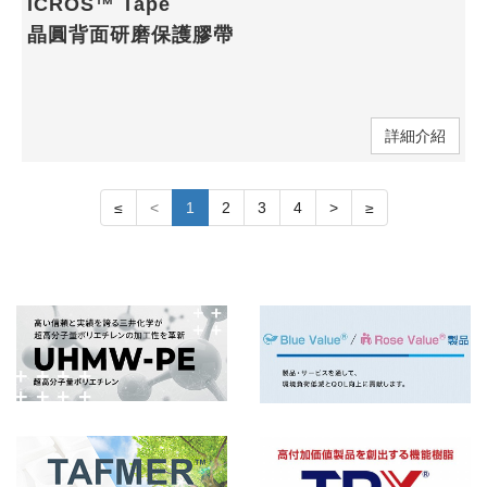
ICROS™ Tape
晶圓背面研磨保護膠帶
詳細介紹
≤
<
1
2
3
4
>
≥