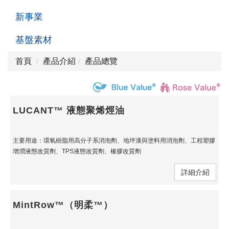
新事業
基盤素材
首頁
產品介紹
產品總覽
LUCANT™ 液態聚烯烴油
主要用途：環氧樹脂用高分子系消泡劑、地坪漆與塗料用消泡劑、工程塑膠
增潤液態改質劑、TPS液態改質劑、橡膠改質劑
詳細介紹
MintRow™（明柔™）