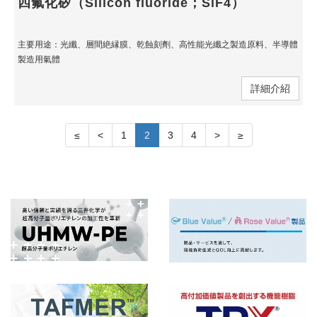
四氟化矽（Silicon fluoride；SiF4）
主要用途：光纖、層間絶縁膜、乾蝕刻劑、高性能光纖之製造原料、半導體
製造用氣體
詳細介紹
≤
<
1
2
3
4
>
≥